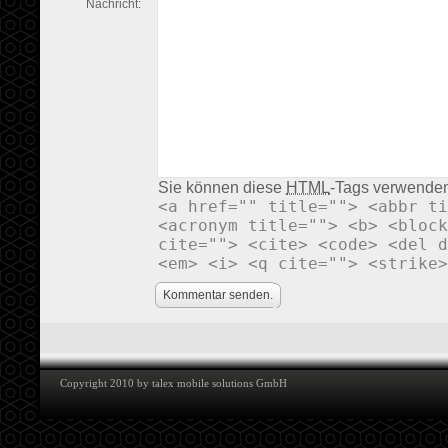
Nachricht:
Sie können diese
HTML
-Tags verwende
<a href="" title=""> <abbr ti
<acronym title=""> <b> <block
cite=""> <cite> <code> <del d
<em> <i> <q cite=""> <strike>
Kommentar senden.
Copyright 2010 by talex mobile solutions GmbH