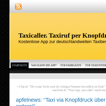
Taxicaller. Taxiruf per Knopfd
Kostenlose App zur deutschlandweiten Taxibes
STARTSEITE
WAS KANN DIE APP?
FÜR FAHRGÄSTE
FÜR TAXIUNTE
«
Chip.de: “Die ewige Suche nach der richtigen Nummer hat endlich ein Ende”
macfreak.de: “Neue App „taxi-caller“ macht das
apfelnews: “Taxi via Knopfdruck übe