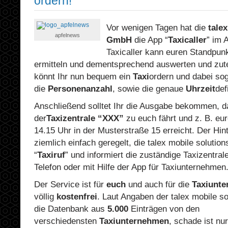
ordern!”
Vor wenigen Tagen hat die
tale
apfelnews
GmbH
die App “
Taxicaller
” im 
Taxicaller kann euren Standpunk
ermitteln und dementsprechend auswerten und zute
könnt Ihr nun bequem ein
Taxi
ordern und dabei so
die
Personenanzahl
, sowie die genaue
Uhrzeit
def
Anschließend solltet Ihr die Ausgabe bekommen, d
der
Taxizentrale “XXX”
zu euch fährt und z. B. eu
14.15 Uhr in der Musterstraße 15 erreicht. Der Hin
ziemlich einfach geregelt, die talex mobile soluti
“
Taxiruf
” und informiert die zuständige Taxizentral
Telefon oder mit Hilfe der App für Taxiunternehmen
Der Service ist für
euch
und auch für die
Taxiunt
völlig
kostenfrei
. Laut Angaben der talex mobile s
die Datenbank aus
5.000
Einträgen von den
verschiedensten
Taxiunternehmen
, schade ist nu