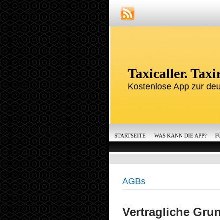
Taxicaller. Tax
Kostenlose App zur deu
STARTSEITE
WAS KANN DIE APP?
F
AGBs
Vertragliche Gru