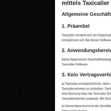
mittels Taxicaller
Allgemeine Geschäf
1. Präambel
Taxicaller versteht sich als Organis
ermöglichen soll. Bei dieser Softwa
2. Anwendungsbereich
Diese Allgemeinen Geschäftsbedingu
Taxicaller-Software.
3. Kein Vertragsverh
a) Taxicaller ermöglicht Ihnen, über
Taxiunternehmen zu schließen. Taxic
eine Buchung über die Taxicaller S
Taxiunternehmen zustande. Mit Taxic
b) Dementsprechend ist die Vermittl