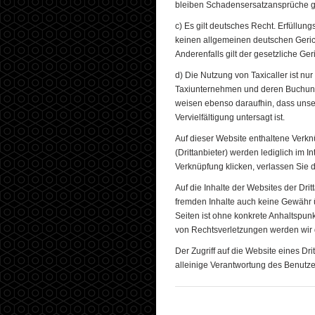
bleiben Schadensersatzansprüche 
c) Es gilt deutsches Recht. Erfüllu
keinen allgemeinen deutschen Geric
Anderenfalls gilt der gesetzliche Ger
d) Die Nutzung von Taxicaller ist nur
Taxiunternehmen und deren Buchung ge
weisen ebenso daraufhin, dass unser
Vervielfältigung untersagt ist.
Auf dieser Website enthaltene Verk
(Drittanbieter) werden lediglich im I
Verknüpfung klicken, verlassen Sie d
Auf die Inhalte der Websites der Dri
fremden Inhalte auch keine Gewähr ü
Seiten ist ohne konkrete Anhaltspun
von Rechtsverletzungen werden wir 
Der Zugriff auf die Website eines Dri
alleinige Verantwortung des Benutze