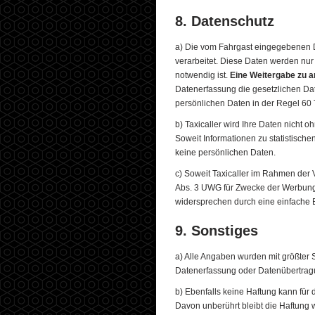
8. Datenschutz
a) Die vom Fahrgast eingegebenen D
verarbeitet. Diese Daten werden nur
notwendig ist.
Eine Weitergabe zu a
Datenerfassung die gesetzlichen Da
persönlichen Daten in der Regel 60
b) Taxicaller wird Ihre Daten nicht 
Soweit Informationen zu statistisch
keine persönlichen Daten.
c) Soweit Taxicaller im Rahmen der V
Abs. 3 UWG für Zwecke der Werbung 
widersprechen durch eine einfache E
9. Sonstiges
a) Alle Angaben wurden mit größter 
Datenerfassung oder Datenübertra
b) Ebenfalls keine Haftung kann für
Davon unberührt bleibt die Haftung 