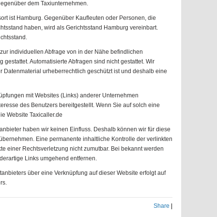
gegenüber dem Taxiunternehmen.
ngsort ist Hamburg. Gegenüber Kaufleuten oder Personen, die
htsstand haben, wird als Gerichtsstand Hamburg vereinbart.
ichtsstand.
 zur individuellen Abfrage von in der Nähe befindlichen
stattet. Automatisierte Abfragen sind nicht gestattet. Wir
 Datenmaterial urheberrechtlich geschützt ist und deshalb eine
nüpfungen mit Websites (Links) anderer Unternehmen
nteresse des Benutzers bereitgestellt. Wenn Sie auf solch eine
ie Website Taxicaller.de
ttanbieter haben wir keinen Einfluss. Deshalb können wir für diese
bernehmen. Eine permanente inhaltliche Kontrolle der verlinkten
kte einer Rechtsverletzung nicht zumutbar. Bei bekannt werden
derartige Links umgehend entfernen.
ttanbieters über eine Verknüpfung auf dieser Website erfolgt auf
rs.
Share
|