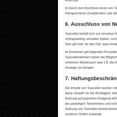
entrichtet.
b) Durch den Abschluss eines von Ta
Fahrgast keine Zusatzkosten, wie et
6. Ausschluss von N
Taxicaller behält sich vor, einzelne
vertragswidrig verhalten haben, vo
Dies gilt insb. für den Fall, dass bes
Im Einzelnen gilt folgendes Proceder
Taxiunternehmen haben die Möglichk
schweren Missbrauch (wie z.B. die
Anzeige zur bringen
7. Haftungsbeschrä
Die Inhalte von Taxicaller wurden mi
keine Gewähr für die Richtigkeit, Voll
Nutzung auf jeglichem Endgerät erfo
des jeweiligen Teilnehmers und nich
Nutzung von Taxicaller kommt keiner
solutions GmbH zustande.