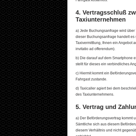
Fahrgast kostenlos.
4. Vertragsschluß z
Taxiunternehmen
a) Jede Buchungsanfrage wird über T
dieser Buchungsanfrage handelt es s
Taxivermittlung, Ihnen ein Angebot 
invitatio ad offerendum).
b) Die darauf auf dem Smartphone 
stellt für dieses ein verbindliches A
c) Hiermit kommt ein Beförderungs
Fahrgast zustande.
d) Taxicaller agiert bei dem beschr
des Taxiunternehmens.
5. Vertrag und Zahlu
a) Der Beförderungsvertrag kommt 
Sämtliche sich aus diesem Beförder
diesem Verhältnis und nicht gegenüb